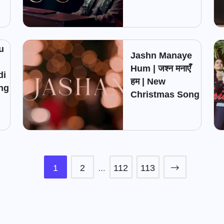
u
Jashn Manaye
Hum | जश्न मनाएँ
di
हम | New
ng
Christmas Song
1
2
112
113
…