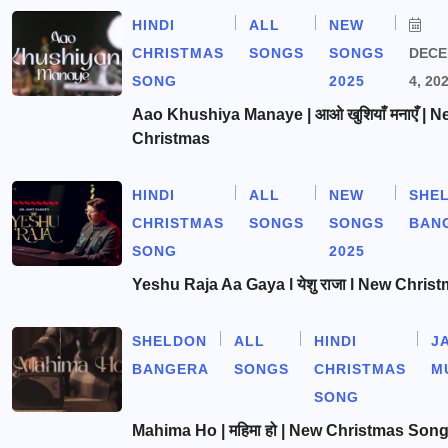
HINDI
ALL
NEW
CHRISTMAS
SONGS
SONGS
DEC
SONG
2025
4, 20
Aao Khushiya Manaye | आओ खुशियाँ मनाएँ | N
Christmas
HINDI
ALL
NEW
SHE
CHRISTMAS
SONGS
SONGS
BAN
SONG
2025
Yeshu Raja Aa Gaya l येशु राजा l New Chris
SHELDON
ALL
HINDI
J
BANGERA
SONGS
CHRISTMAS
M
SONG
Mahima Ho | महिमा हो | New Christmas Son