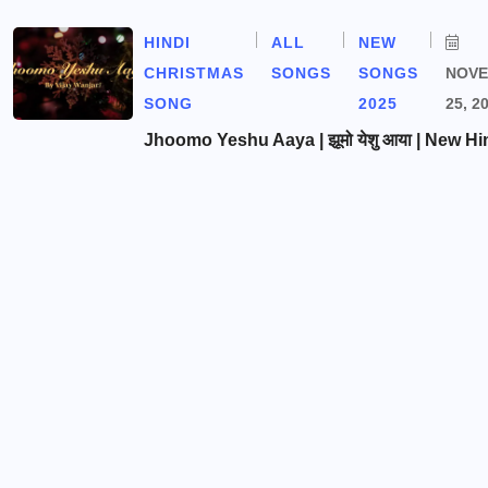
HINDI
ALL
NEW
CHRISTMAS
SONGS
SONGS
NOV
SONG
2025
25, 2
Jhoomo Yeshu Aaya | झूमो येशु आया | New Hi