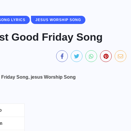
 SONG LYRICS
JESUS WORSHIP SONG
atest Good Friday Song
ood Friday Song, jesus Worship Song
o
m