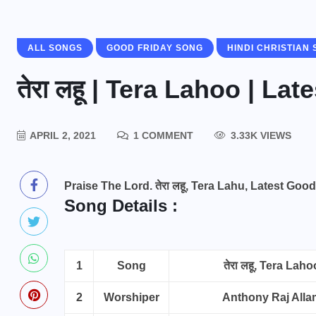
ALL SONGS
GOOD FRIDAY SONG
HINDI CHRISTIAN
तेरा लहू | Tera Lahoo | L
APRIL 2, 2021
1 COMMENT
3.33K VIEWS
Praise The Lord. तेरा लहू, Tera Lahu, Latest G
Song Details :
1
Song
तेरा लहू
, Tera Laho
2
Worshiper
Anthony Raj Alla