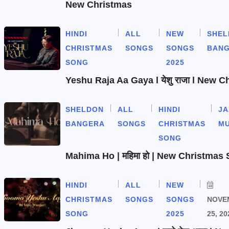
New Christmas
HINDI
ALL
NEW
SHEL
CHRISTMAS
SONGS
SONGS
BAN
SONG
2025
Yeshu Raja Aa Gaya l येशु राजा l New 
SHELDON
ALL
HINDI
J
BANGERA
SONGS
CHRISTMAS
MU
SONG
Mahima Ho | महिमा हो | New Christmas
HINDI
ALL
NEW
CHRISTMAS
SONGS
SONGS
NOVE
SONG
2025
25, 20