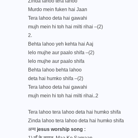
Zinda lahoo tera lahoo
Murdo mein fuken hai Jaan
Tera lahoo deta hai gawahi
mujh mein hi toh hai milti rihai –(2)
2.
Behta lahoo yeh kehta hai Aaj
lelo mujhe aur paalo shifa –(2)
lelo mujhe aur paalo shifa
Behta lahoo behta lahoo
deta hai humko shifa –(2)
Tera lahoo deta hai gawahi
mujh mein hi toh hai milti rihai..2
Tera lahoo tera lahoo deta hai humko shifa
Zinda lahoo tera lahoo deta hai humko shifa
अन्य
jesus worship song :
1)
माँ के समान, Maa Ke Samaan