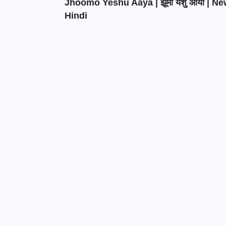
Jhoomo Yeshu Aaya | झूमो येशु आया | N
Hindi