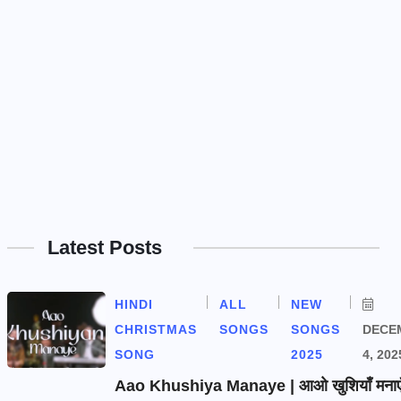
Latest Posts
HINDI
ALL
NEW
CHRISTMAS
SONGS
SONGS
DECE
SONG
2025
4, 202
Aao Khushiya Manaye | आओ खुशियाँ मनाएँ