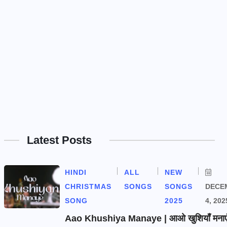
Latest Posts
HINDI
ALL
NEW
CHRISTMAS
SONGS
SONGS
DECE
SONG
2025
4, 202
Aao Khushiya Manaye | आओ खुशियाँ मनाएँ