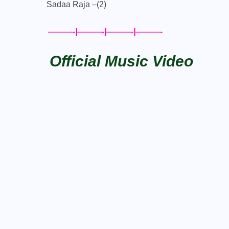
Sadaa Raja –(2)
———-|———-|———-|———-
Official Music Video