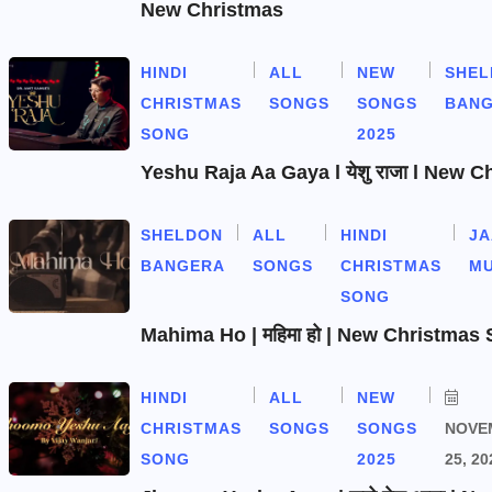
New Christmas
HINDI
ALL
NEW
SHEL
CHRISTMAS
SONGS
SONGS
BAN
SONG
2025
Yeshu Raja Aa Gaya l येशु राजा l New 
SHELDON
ALL
HINDI
J
BANGERA
SONGS
CHRISTMAS
MU
SONG
Mahima Ho | महिमा हो | New Christmas
HINDI
ALL
NEW
CHRISTMAS
SONGS
SONGS
NOVE
SONG
2025
25, 20