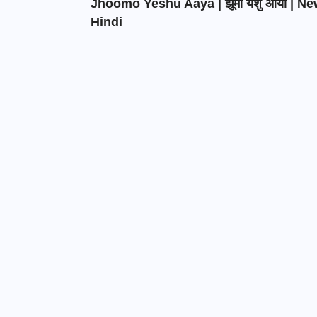
Jhoomo Yeshu Aaya | झूमो येशु आया | N
Hindi