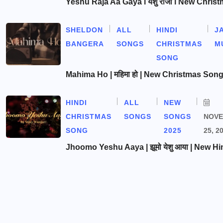
Yeshu Raja Aa Gaya l येशु राजा l New Chris
SHELDON
ALL
HINDI
J
BANGERA
SONGS
CHRISTMAS
M
SONG
Mahima Ho | महिमा हो | New Christmas Son
HINDI
ALL
NEW
CHRISTMAS
SONGS
SONGS
NOV
SONG
2025
25, 2
Jhoomo Yeshu Aaya | झूमो येशु आया | New Hi