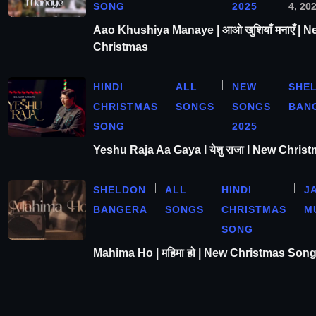
SONG
2025
4, 20
Aao Khushiya Manaye | आओ खुशियाँ मनाएँ | N
Christmas
HINDI
ALL
NEW
SHE
CHRISTMAS
SONGS
SONGS
BAN
SONG
2025
Yeshu Raja Aa Gaya l येशु राजा l New Chris
SHELDON
ALL
HINDI
J
BANGERA
SONGS
CHRISTMAS
M
SONG
Mahima Ho | महिमा हो | New Christmas Son