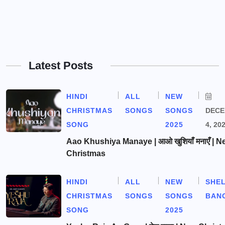
Latest Posts
HINDI
ALL
NEW
CHRISTMAS
SONGS
SONGS
DEC
SONG
2025
4, 20
Aao Khushiya Manaye | आओ खुशियाँ मनाएँ | N
Christmas
HINDI
ALL
NEW
SHE
CHRISTMAS
SONGS
SONGS
BAN
SONG
2025