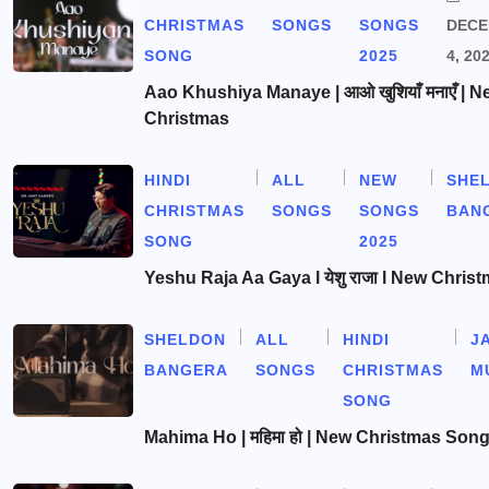
CHRISTMAS
SONGS
SONGS
DEC
SONG
2025
4, 20
Aao Khushiya Manaye | आओ खुशियाँ मनाएँ | N
Christmas
HINDI
ALL
NEW
SHE
CHRISTMAS
SONGS
SONGS
BAN
SONG
2025
Yeshu Raja Aa Gaya l येशु राजा l New Chris
SHELDON
ALL
HINDI
J
BANGERA
SONGS
CHRISTMAS
M
SONG
Mahima Ho | महिमा हो | New Christmas Son