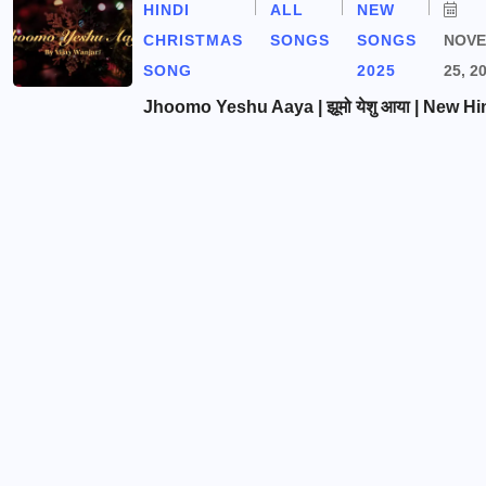
HINDI
ALL
NEW
CHRISTMAS
SONGS
SONGS
NOV
SONG
2025
25, 2
Jhoomo Yeshu Aaya | झूमो येशु आया | New Hi