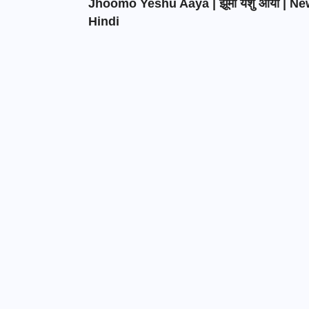
Jhoomo Yeshu Aaya | झूमो येशु आया | N
Hindi