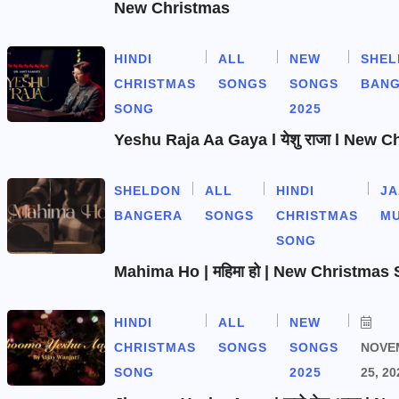
New Christmas
HINDI
ALL
NEW
SHEL
CHRISTMAS
SONGS
SONGS
BAN
SONG
2025
Yeshu Raja Aa Gaya l येशु राजा l New 
SHELDON
ALL
HINDI
J
BANGERA
SONGS
CHRISTMAS
MU
SONG
Mahima Ho | महिमा हो | New Christmas
HINDI
ALL
NEW
CHRISTMAS
SONGS
SONGS
NOVE
SONG
2025
25, 20