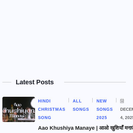
Latest Posts
HINDI
ALL
NEW
CHRISTMAS
SONGS
SONGS
DECE
SONG
2025
4, 202
Aao Khushiya Manaye | आओ खुशियाँ मनाएँ