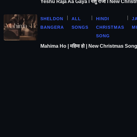
Yeshu Raja Aa Gaya l येशु राजा l New Chris
SHELDON
ALL
HINDI
J
BANGERA
SONGS
CHRISTMAS
M
SONG
Mahima Ho | महिमा हो | New Christmas Son