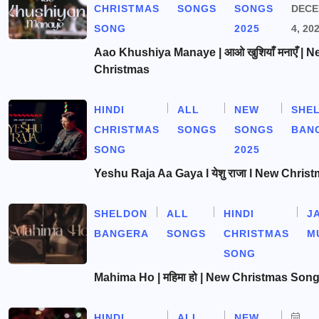
CHRISTMAS
SONGS
SONGS
DEC
SONG
2025
4, 20
Aao Khushiya Manaye | आओ खुशियाँ मनाएँ | N
Christmas
HINDI
ALL
NEW
SHE
CHRISTMAS
SONGS
SONGS
BAN
SONG
2025
Yeshu Raja Aa Gaya l येशु राजा l New Chris
SHELDON
ALL
HINDI
J
BANGERA
SONGS
CHRISTMAS
M
SONG
Mahima Ho | महिमा हो | New Christmas Son
HINDI
ALL
NEW