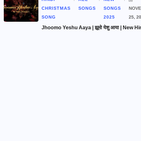
CHRISTMAS
SONGS
SONGS
NOV
SONG
2025
25, 2
Jhoomo Yeshu Aaya | झूमो येशु आया | New Hi