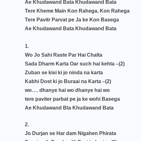
Ae Khudawand Bata Khudawand Bata
Tere Kheme Main Kon Rahega, Kon Rahega
Tere Pavitr Parvat pe Ja ke Kon Basega
Ae Khudawand Bata Khudawand Bata
1.
Wo Jo Sahi Raste Par Hai Chalta
Sada Dharm Karta Oar such hai kehta –(2)
Zuban se kisi ki jo ninda na karta
Kabhi Dost ki jo Buraai na Karta –(2)
wo…. dhanye hai wo dhanye hai wo
tere paviter parbat pe ja ke wohi Basega
Ae Khudawand Bta Khudawand Bata
2.
Jo Durjan se Har dam Nigahen Phirata