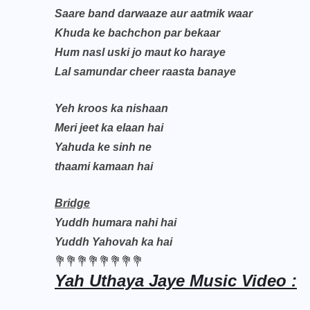
Saare band darwaaze aur aatmik waar
Khuda ke bachchon par bekaar
Hum nasl uski jo maut ko haraye
Lal samundar cheer raasta banaye
Yeh kroos ka nishaan
Meri jeet ka elaan hai
Yahuda ke sinh ne
thaami kamaan hai
Bridge
Yuddh humara nahi hai
Yuddh Yahovah ka hai
💐💐💐💐💐💐💐💐
Yah Uthaya Jaye Music Video :