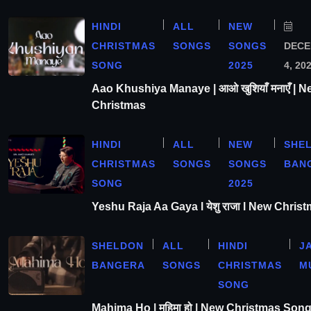
HINDI
ALL
NEW
CHRISTMAS
SONGS
SONGS
DEC
SONG
2025
4, 20
Aao Khushiya Manaye | आओ खुशियाँ मनाएँ | N
Christmas
HINDI
ALL
NEW
SHE
CHRISTMAS
SONGS
SONGS
BAN
SONG
2025
Yeshu Raja Aa Gaya l येशु राजा l New Chris
SHELDON
ALL
HINDI
J
BANGERA
SONGS
CHRISTMAS
M
SONG
Mahima Ho | महिमा हो | New Christmas Son