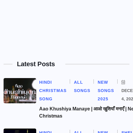
Latest Posts
HINDI
ALL
NEW
CHRISTMAS
SONGS
SONGS
DEC
SONG
2025
4, 20
Aao Khushiya Manaye | आओ खुशियाँ मनाएँ | N
Christmas
HINDI
ALL
NEW
SHE