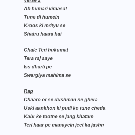
Verse 2
Ab humari viraasat
Tune di humein
Kroos ki mrityu se
Shatru haara hai
Chale Teri hukumat
Tera raj aaye
Iss dharti pe
Swargiya mahima se
Rap
Chaaro or se dushman ne ghera
Uski aankhon ki putli ko tune cheda
Kabr ke tootne se jang khatam
Teri haar pe manayein jeet ka jashn