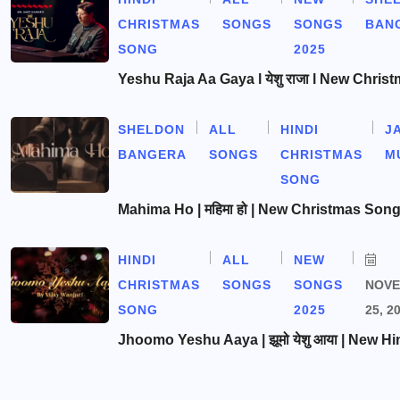
CHRISTMAS
SONGS
SONGS
BAN
SONG
2025
Yeshu Raja Aa Gaya l येशु राजा l New Chris
SHELDON
ALL
HINDI
J
BANGERA
SONGS
CHRISTMAS
M
SONG
Mahima Ho | महिमा हो | New Christmas Son
HINDI
ALL
NEW
CHRISTMAS
SONGS
SONGS
NOV
SONG
2025
25, 2
Jhoomo Yeshu Aaya | झूमो येशु आया | New Hi