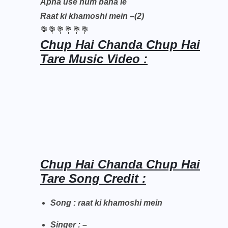
Apna use hum bana le
Raat ki khamoshi mein –(2)
💐💐💐💐💐💐
Chup Hai Chanda Chup Hai
Tare Music Video :
Chup Hai Chanda Chup Hai
Tare Song Credit :
Song : raat ki khamoshi mein
Singer : –