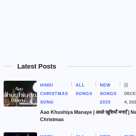
Latest Posts
HINDI
ALL
NEW
CHRISTMAS
SONGS
SONGS
DEC
SONG
2025
4, 20
Aao Khushiya Manaye | आओ खुशियाँ मनाएँ | N
Christmas