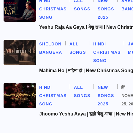
HINDI
ALL
NEW
SHE
CHRISTMAS
SONGS
SONGS
BAN
SONG
2025
Yeshu Raja Aa Gaya l येशु राजा l New Chris
SHELDON
ALL
HINDI
J
BANGERA
SONGS
CHRISTMAS
M
SONG
Mahima Ho | महिमा हो | New Christmas Son
HINDI
ALL
NEW
CHRISTMAS
SONGS
SONGS
NOV
SONG
2025
25, 2
Jhoomo Yeshu Aaya | झूमो येशु आया | New Hi