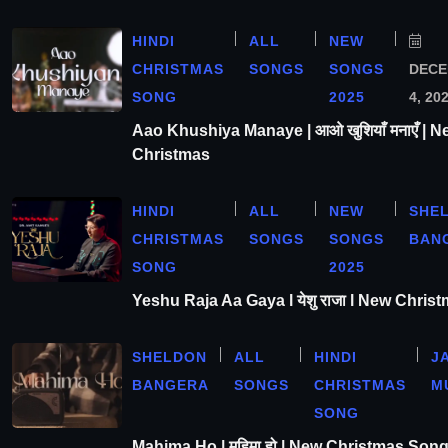
HINDI
ALL
NEW
CHRISTMAS
SONGS
SONGS
DEC
SONG
2025
4, 20
Aao Khushiya Manaye | आओ खुशियाँ मनाएँ | N
Christmas
HINDI
ALL
NEW
SHE
CHRISTMAS
SONGS
SONGS
BAN
SONG
2025
Yeshu Raja Aa Gaya l येशु राजा l New Chris
SHELDON
ALL
HINDI
J
BANGERA
SONGS
CHRISTMAS
M
SONG
Mahima Ho | महिमा हो | New Christmas Son