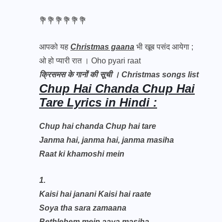
💐💐💐💐💐💐
आपको यह
Christmas gaana
भी खूब पसंद आयेगा ;
ओ हो प्यारी रात । Oho pyari raat
क्रिसमस के गानों की सूची । Christmas songs list
Chup Hai Chanda Chup Hai
Tare Lyrics in Hindi :
Chup hai chanda Chup hai tare
Janma hai, janma hai, janma masiha
Raat ki khamoshi mein
1.
Kaisi hai janani Kaisi hai raate
Soya tha sara zamaana
Bethlehem mein aaya masiha