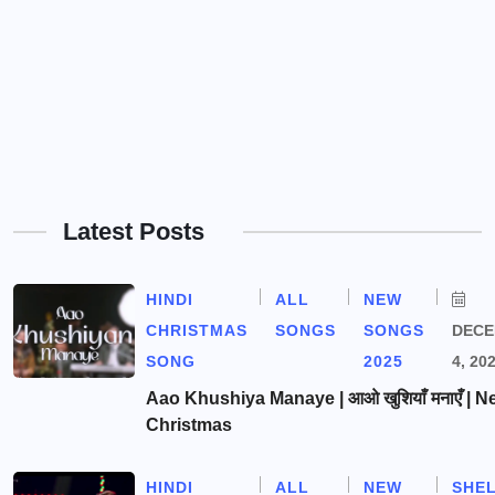
Latest Posts
HINDI
ALL
NEW
CHRISTMAS
SONGS
SONGS
DEC
SONG
2025
4, 20
Aao Khushiya Manaye | आओ खुशियाँ मनाएँ | N
Christmas
HINDI
ALL
NEW
SHE