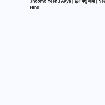
Jhoomo Yeshu Aaya | झूमो येशु आया | N
Hindi