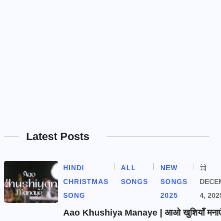
Latest Posts
HINDI
ALL
NEW
CHRISTMAS
SONGS
SONGS
DECE
SONG
2025
4, 202
Aao Khushiya Manaye | आओ खुशियाँ मनाएँ