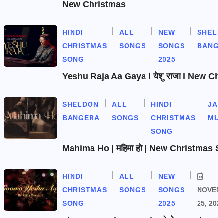
New Christmas
HINDI
ALL
NEW
SHEL
CHRISTMAS
SONGS
SONGS
BAN
SONG
2025
Yeshu Raja Aa Gaya l येशु राजा l New 
SHELDON
ALL
HINDI
J
BANGERA
SONGS
CHRISTMAS
MU
SONG
Mahima Ho | महिमा हो | New Christmas
HINDI
ALL
NEW
CHRISTMAS
SONGS
SONGS
NOVE
SONG
2025
25, 20