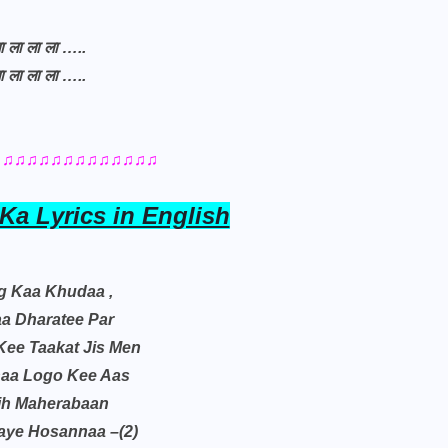
ा ला ला ला …..
ा ला ला ला …..
♫♫♫♫♫♫♫♫♫♫♫♫♫♫
Ka Lyrics in English
g Kaa Khudaa ,
aa Dharatee Par
Kee Taakat Jis Men
aa Logo Kee Aas
ih Maherabaan
ye Hosannaa –(2)