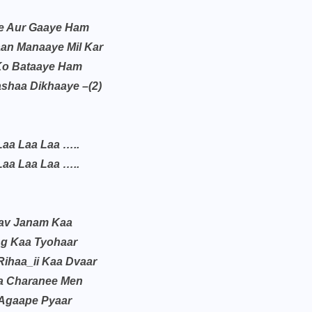
e Aur Gaaye Ham
an Manaaye Mil Kar
Ko Bataaye Ham
shaa Dikhaaye –(2)
Laa Laa Laa …..
Laa Laa Laa …..
av Janam Kaa
g Kaa Tyohaar
Rihaa_ii Kaa Dvaar
a Charanee Men
Agaape Pyaar