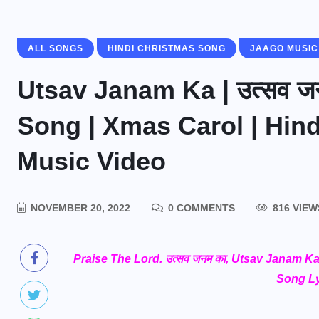
ALL SONGS
HINDI CHRISTMAS SONG
JAAGO MUSIC
Utsav Janam Ka | उत्सव ज
Song | Xmas Carol | Hind
Music Video
NOVEMBER 20, 2022
0 COMMENTS
816 VIEW
Praise The Lord. उत्सव जनम का, Utsav Janam K
Song Ly