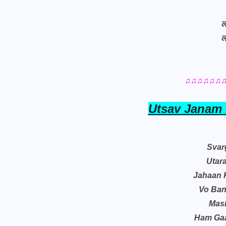
ल
ल
♫♫♫♫♫♫
Utsav Janam 
Svar
Utar
Jahaan 
Vo Ban
Mas
Ham Gaa