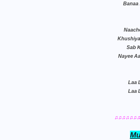
Banaa 
Naach
Khushiya
Sab 
Nayee Aa
Laa 
Laa 
♫♫♫♫♫♫
Mu