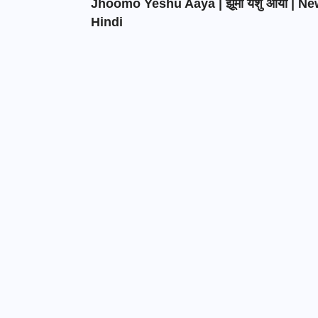
Jhoomo Yeshu Aaya | झूमो येशु आया | N
Hindi