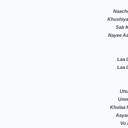
Naach
Khushiya
Sab 
Nayee Aa
Laa 
Laa 
Uts
Umn
Khulaa 
Aaya
Vo 