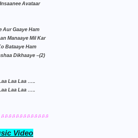
Insaanee Avataar
e Aur Gaaye Ham
an Manaaye Mil Kar
Ko Bataaye Ham
shaa Dikhaaye –(2)
Laa Laa Laa …..
Laa Laa Laa …..
♫♫♫♫♫♫♫♫♫♫♫♫♫♫
sic Video