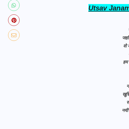
Utsav Janam
जहा
वो 
हम 
न
खुश
स
नयी