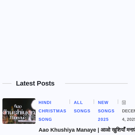
Latest Posts
HINDI
ALL
NEW
CHRISTMAS
SONGS
SONGS
DECE
SONG
2025
4, 202
Aao Khushiya Manaye | आओ खुशियाँ मनाएँ