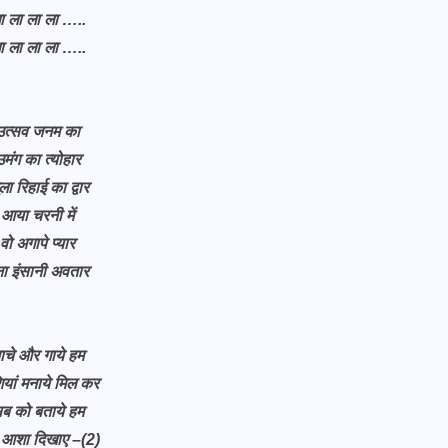
ा ला ला ला …..
ा ला ला ला …..
उत्सव जनम का
उमंग का त्योहार
ला रिहाई का द्वार
आया चरनी में
वो अगापे प्यार
ा इंसानी अवतार
ाचे और गाये हम
ियां मनाये मिल कर
ब को बताये हम
 आशा दिखाए –(2)