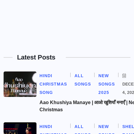
Latest Posts
HINDI
ALL
NEW
CHRISTMAS
SONGS
SONGS
DEC
SONG
2025
4, 20
Aao Khushiya Manaye | आओ खुशियाँ मनाएँ | N
Christmas
HINDI
ALL
NEW
SHE