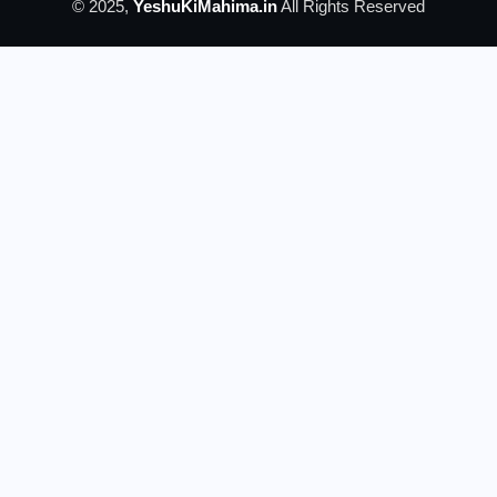
© 2025,
YeshuKiMahima.in
All Rights Reserved