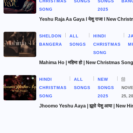
CHRISTMAS
SONGS
SONGS
BAN
SONG
2025
Yeshu Raja Aa Gaya l येशु राजा l New Chris
SHELDON
ALL
HINDI
J
BANGERA
SONGS
CHRISTMAS
M
SONG
Mahima Ho | महिमा हो | New Christmas Son
HINDI
ALL
NEW
CHRISTMAS
SONGS
SONGS
NOV
SONG
2025
25, 2
Jhoomo Yeshu Aaya | झूमो येशु आया | New Hi