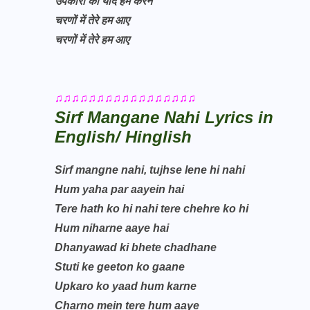
उपकारों को याद हम करने
चरणों में तेरे हम आए
चरणों में तेरे हम आए
♫♫♫♫♫♫♫♫♫♫♫♫♫♫♫♫♫
Sirf Mangane Nahi Lyrics in
English/ Hinglish
Sirf mangne nahi, tujhse lene hi nahi
Hum yaha par aayein hai
Tere hath ko hi nahi tere chehre ko hi
Hum niharne aaye hai
Dhanyawad ki bhete chadhane
Stuti ke geeton ko gaane
Upkaro ko yaad hum karne
Charno mein tere hum aaye