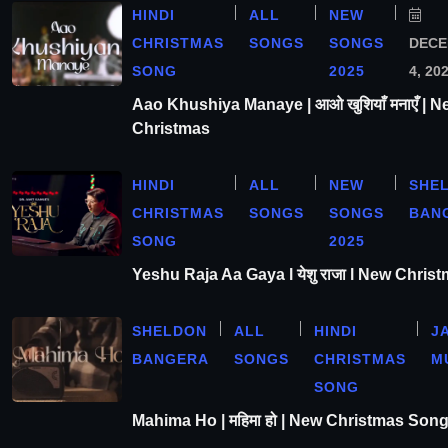
HINDI
ALL
NEW
CHRISTMAS
SONGS
SONGS
DEC
SONG
2025
4, 20
Aao Khushiya Manaye | आओ खुशियाँ मनाएँ | N
Christmas
HINDI
ALL
NEW
SHE
CHRISTMAS
SONGS
SONGS
BAN
SONG
2025
Yeshu Raja Aa Gaya l येशु राजा l New Chris
SHELDON
ALL
HINDI
J
BANGERA
SONGS
CHRISTMAS
M
SONG
Mahima Ho | महिमा हो | New Christmas Son