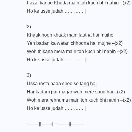
Fazal kar ae Khuda main toh kuch bhi nahin –(x2)
Ho ke usse judah ………….|
2)
Khaak hoon khaak main lautna hai mujhe
Yeh badan ka watan chhodna hai mujhe –(x2)
Woh thikana mera main toh kuch bhi nahin –(x2)
Ho ke usse judah ………….|
3)
Uska rasta bada ched se tang hai
Har kadam par magar woh mere sang hai –(x2)
Woh mera rehnuma main toh kuch bhi nahin –(x2)
Ho ke usse judah ………….|
——–||——-||———||——–