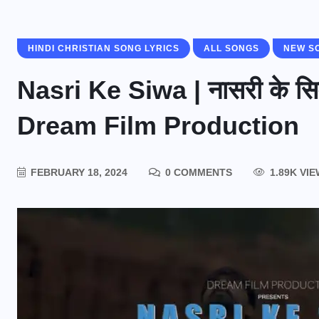
HINDI CHRISTIAN SONG LYRICS
ALL SONGS
NEW S
Nasri Ke Siwa | नासरी के स
Dream Film Production
FEBRUARY 18, 2024
0 COMMENTS
1.89K VI