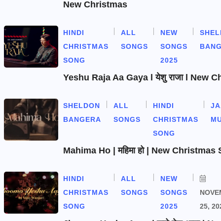
New Christmas
HINDI
ALL
NEW
SHEL
CHRISTMAS
SONGS
SONGS
BAN
SONG
2025
Yeshu Raja Aa Gaya l येशु राजा l New 
SHELDON
ALL
HINDI
J
BANGERA
SONGS
CHRISTMAS
MU
SONG
Mahima Ho | महिमा हो | New Christmas
HINDI
ALL
NEW
CHRISTMAS
SONGS
SONGS
NOVE
SONG
2025
25, 20