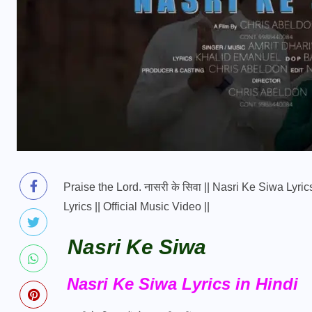
Praise the Lord. नासरी के सिवा || Nasri Ke Siwa Lyr
Lyrics || Official Music Video ||
Nasri Ke Siwa
Nasri Ke Siwa Lyrics in Hindi