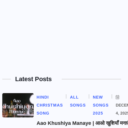
Latest Posts
HINDI
ALL
NEW
CHRISTMAS
SONGS
SONGS
DECE
SONG
2025
4, 202
Aao Khushiya Manaye | आओ खुशियाँ मनाएँ