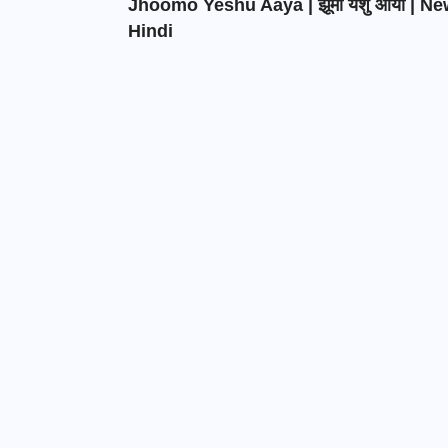
Jhoomo Yeshu Aaya | झूमो येशु आया | N
Hindi