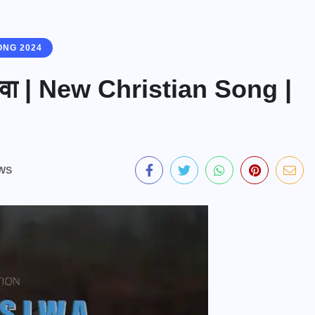
ONG 2024
िवा | New Christian Song |
EWS