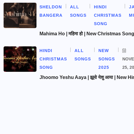
SHELDON
ALL
HINDI
J
BANGERA
SONGS
CHRISTMAS
M
SONG
Mahima Ho | महिमा हो | New Christmas Son
HINDI
ALL
NEW
CHRISTMAS
SONGS
SONGS
NOV
SONG
2025
25, 2
Jhoomo Yeshu Aaya | झूमो येशु आया | New Hi