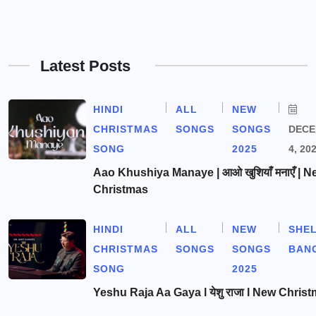
Latest Posts
HINDI
ALL
NEW
CHRISTMAS
SONGS
SONGS
DEC
SONG
2025
4, 20
Aao Khushiya Manaye | आओ खुशियाँ मनाएँ | N
Christmas
HINDI
ALL
NEW
SHE
CHRISTMAS
SONGS
SONGS
BAN
SONG
2025
Yeshu Raja Aa Gaya l येशु राजा l New Chris