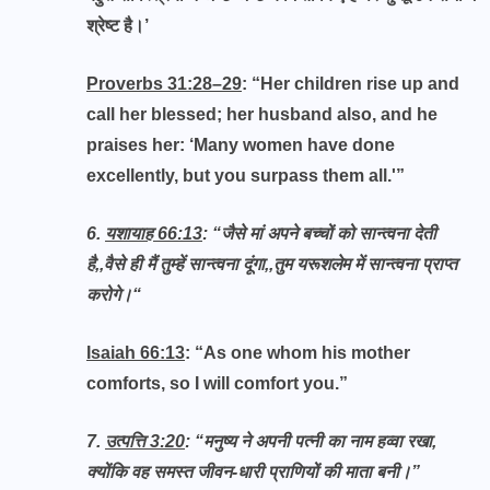
श्रेष्ट है।’
Proverbs 31:28–29
: “Her children rise up and
call her blessed; her husband also, and he
praises her: ‘Many women have done
excellently, but you surpass them all.'”
6.
यशायाह 66:13
: “
जैसे मां अपने बच्‍चों को सान्‍त्‍वना देती
है,,वैसे ही मैं तुम्‍हें सान्‍त्‍वना दूंगा,,तुम यरूशलेम में सान्‍त्‍वना प्राप्‍त
करोगे।
“
Isaiah 66:13
: “As one whom his mother
comforts, so I will comfort you.”
7.
उत्पत्ति 3:20
: “
मनुष्‍य ने अपनी पत्‍नी का नाम हव्‍वा रखा,
क्‍योंकि वह समस्‍त जीवन-धारी प्राणियों की माता बनी
।”