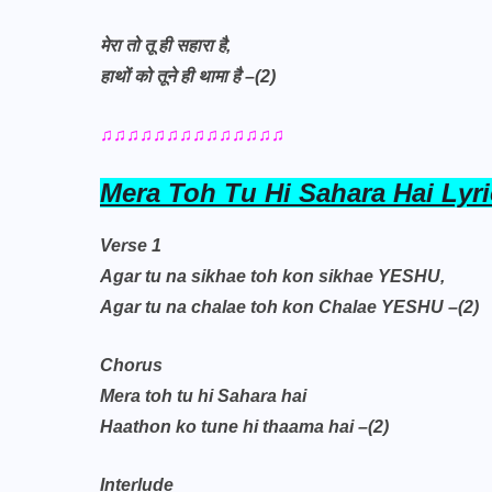
मेरा तो तू ही सहारा है,
हाथों को तूने ही थामा है –(2)
♫♫♫♫♫♫♫♫♫♫♫♫♫♫
Mera Toh Tu Hi Sahara Hai Lyri
Verse 1
Agar tu na sikhae toh kon sikhae YESHU,
Agar tu na chalae toh kon Chalae YESHU –(2)
Chorus
Mera toh tu hi Sahara hai
Haathon ko tune hi thaama hai –(2)
Interlude