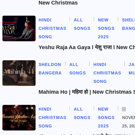
New Christmas
HINDI
ALL
NEW
SHEL
CHRISTMAS
SONGS
SONGS
BAN
SONG
2025
Yeshu Raja Aa Gaya l येशु राजा l New 
SHELDON
ALL
HINDI
J
BANGERA
SONGS
CHRISTMAS
MU
SONG
Mahima Ho | महिमा हो | New Christmas
HINDI
ALL
NEW
CHRISTMAS
SONGS
SONGS
NOVE
SONG
2025
25, 20