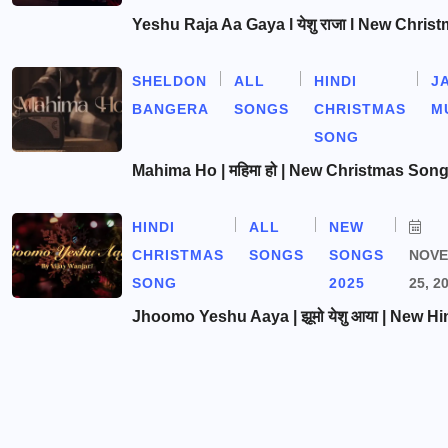
Yeshu Raja Aa Gaya l येशु राजा l New Chris
SHELDON
ALL
HINDI
J
BANGERA
SONGS
CHRISTMAS
M
SONG
Mahima Ho | महिमा हो | New Christmas Son
HINDI
ALL
NEW
CHRISTMAS
SONGS
SONGS
NOV
SONG
2025
25, 2
Jhoomo Yeshu Aaya | झूमो येशु आया | New Hi