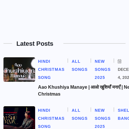
Latest Posts
HINDI
ALL
NEW
CHRISTMAS
SONGS
SONGS
DEC
SONG
2025
4, 20
Aao Khushiya Manaye | आओ खुशियाँ मनाएँ | N
Christmas
HINDI
ALL
NEW
SHE
CHRISTMAS
SONGS
SONGS
BAN
SONG
2025