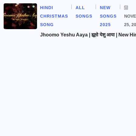
HINDI
ALL
NEW
CHRISTMAS
SONGS
SONGS
NOV
SONG
2025
25, 2
Jhoomo Yeshu Aaya | झूमो येशु आया | New Hi