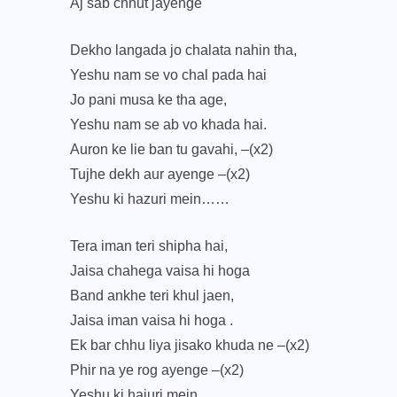
Aj sab chhut jayenge
Dekho langada jo chalata nahin tha,
Yeshu nam se vo chal pada hai
Jo pani musa ke tha age,
Yeshu nam se ab vo khada hai.
Auron ke lie ban tu gavahi, –(x2)
Tujhe dekh aur ayenge –(x2)
Yeshu ki hazuri mein……
Tera iman teri shipha hai,
Jaisa chahega vaisa hi hoga
Band ankhe teri khul jaen,
Jaisa iman vaisa hi hoga .
Ek bar chhu liya jisako khuda ne –(x2)
Phir na ye rog ayenge –(x2)
Yeshu ki hajuri mein……