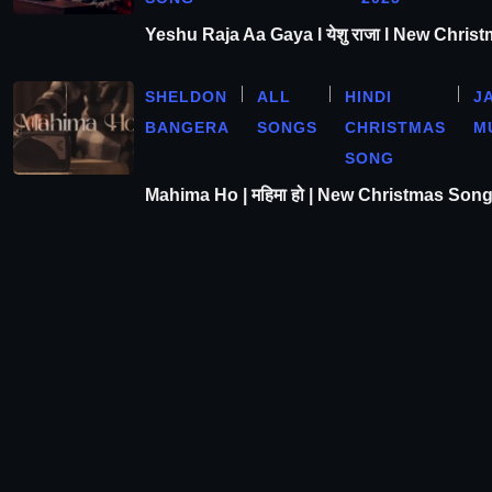
Yeshu Raja Aa Gaya l येशु राजा l New Chris
SHELDON
ALL
HINDI
J
BANGERA
SONGS
CHRISTMAS
M
SONG
Mahima Ho | महिमा हो | New Christmas Son