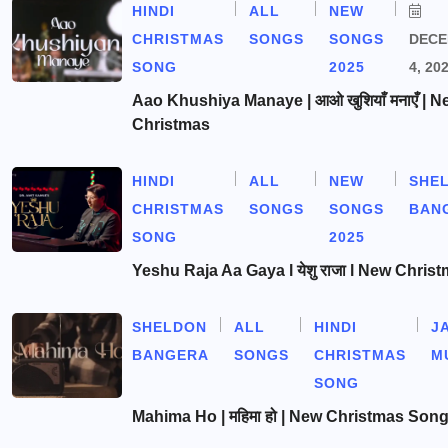
HINDI
ALL
NEW
CHRISTMAS
SONGS
SONGS
DEC
SONG
2025
4, 20
Aao Khushiya Manaye | आओ खुशियाँ मनाएँ | N
Christmas
HINDI
ALL
NEW
SHE
CHRISTMAS
SONGS
SONGS
BAN
SONG
2025
Yeshu Raja Aa Gaya l येशु राजा l New Chris
SHELDON
ALL
HINDI
J
BANGERA
SONGS
CHRISTMAS
M
SONG
Mahima Ho | महिमा हो | New Christmas Son