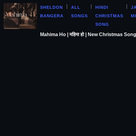
SHELDON
ALL
HINDI
J
BANGERA
SONGS
CHRISTMAS
M
SONG
Mahima Ho | महिमा हो | New Christmas Son