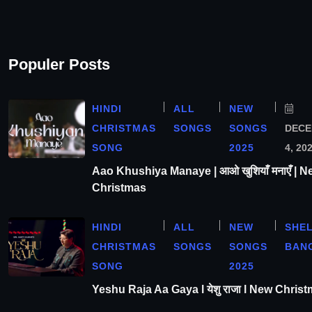
Populer Posts
HINDI
ALL
NEW
CHRISTMAS
SONGS
SONGS
DEC
SONG
2025
4, 20
Aao Khushiya Manaye | आओ खुशियाँ मनाएँ | N
Christmas
HINDI
ALL
NEW
SHE
CHRISTMAS
SONGS
SONGS
BAN
SONG
2025
Yeshu Raja Aa Gaya l येशु राजा l New Chris