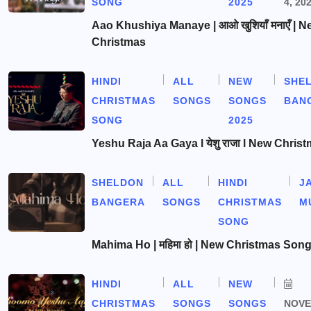
SONG
2025
4, 20
Aao Khushiya Manaye | आओ खुशियाँ मनाएँ | N
Christmas
HINDI
ALL
NEW
SHE
CHRISTMAS
SONGS
SONGS
BAN
SONG
2025
Yeshu Raja Aa Gaya l येशु राजा l New Chris
SHELDON
ALL
HINDI
J
BANGERA
SONGS
CHRISTMAS
M
SONG
Mahima Ho | महिमा हो | New Christmas Son
HINDI
ALL
NEW
CHRISTMAS
SONGS
SONGS
NOV