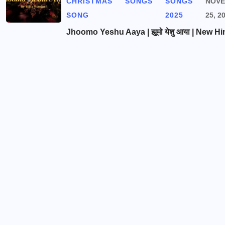
CHRISTMAS
SONGS
SONGS
NOV
SONG
2025
25, 2
Jhoomo Yeshu Aaya | झूमो येशु आया | New Hi