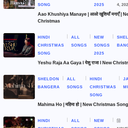
SONG
2025
4, 20
Aao Khushiya Manaye | आओ खुशियाँ मनाएँ | N
Christmas
HINDI
ALL
NEW
SHE
CHRISTMAS
SONGS
SONGS
BAN
SONG
2025
Yeshu Raja Aa Gaya l येशु राजा l New Chris
SHELDON
ALL
HINDI
J
BANGERA
SONGS
CHRISTMAS
M
SONG
Mahima Ho | महिमा हो | New Christmas Son
HINDI
ALL
NEW