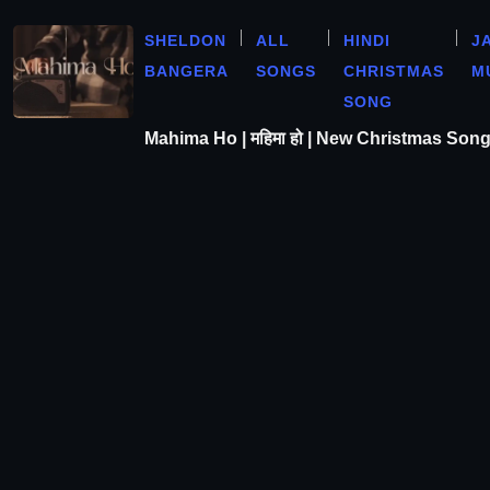
SHELDON
ALL
HINDI
J
BANGERA
SONGS
CHRISTMAS
M
SONG
Mahima Ho | महिमा हो | New Christmas Son