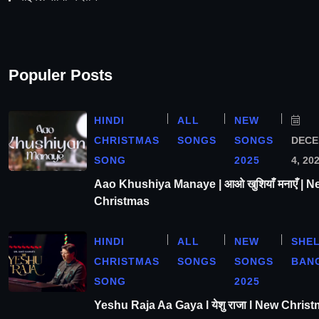
Populer Posts
HINDI
ALL
NEW
CHRISTMAS
SONGS
SONGS
DEC
SONG
2025
4, 20
Aao Khushiya Manaye | आओ खुशियाँ मनाएँ | N
Christmas
HINDI
ALL
NEW
SHE
CHRISTMAS
SONGS
SONGS
BAN
SONG
2025
Yeshu Raja Aa Gaya l येशु राजा l New Chris