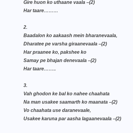
Gire huon ko uthaane vaala –(2)
Har taare………
2.
Baadalon ko aakaash mein bharanevaala,
Dharatee pe varsha giraanevaala –(2)
Har praanee ko, pakshee ko
Samay pe bhajan denevaala –(2)
Har taare……..
3.
Vah ghodon ke bal ko nahee chaahata
Na man usakee saamarth ko maanata –(2)
Vo chaahata use daranevaale,
Usakee karuna par aasha lagaanevaala –(2)