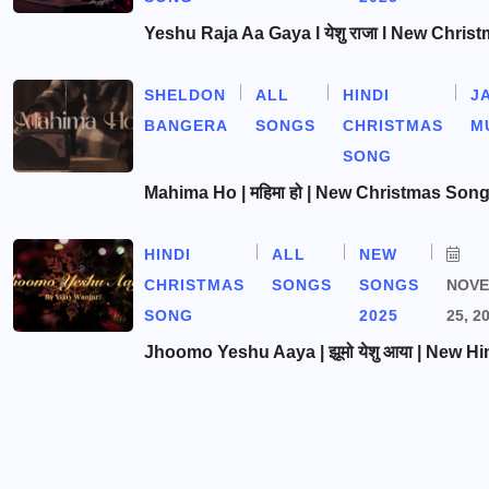
Yeshu Raja Aa Gaya l येशु राजा l New Chris
SHELDON
ALL
HINDI
J
BANGERA
SONGS
CHRISTMAS
M
SONG
Mahima Ho | महिमा हो | New Christmas Son
HINDI
ALL
NEW
CHRISTMAS
SONGS
SONGS
NOV
SONG
2025
25, 2
Jhoomo Yeshu Aaya | झूमो येशु आया | New Hi