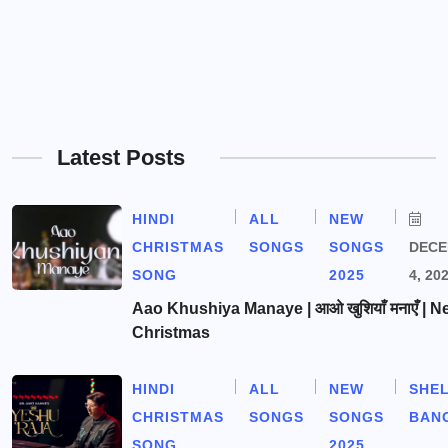
Latest Posts
HINDI
ALL
NEW
CHRISTMAS
SONGS
SONGS
DEC
SONG
2025
4, 20
Aao Khushiya Manaye | आओ खुशियाँ मनाएँ | N
Christmas
HINDI
ALL
NEW
SHE
CHRISTMAS
SONGS
SONGS
BAN
SONG
2025