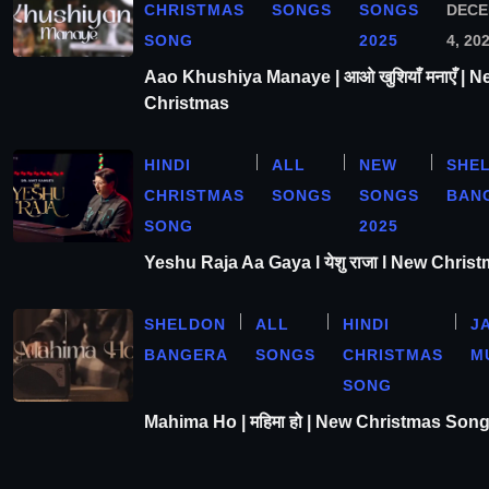
CHRISTMAS
SONGS
SONGS
DEC
SONG
2025
4, 20
Aao Khushiya Manaye | आओ खुशियाँ मनाएँ | N
Christmas
HINDI
ALL
NEW
SHE
CHRISTMAS
SONGS
SONGS
BAN
SONG
2025
Yeshu Raja Aa Gaya l येशु राजा l New Chris
SHELDON
ALL
HINDI
J
BANGERA
SONGS
CHRISTMAS
M
SONG
Mahima Ho | महिमा हो | New Christmas Son