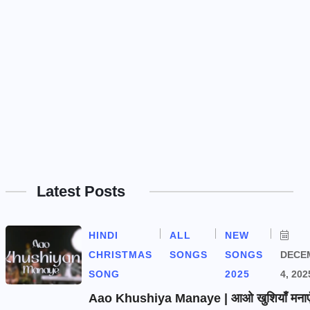
Latest Posts
HINDI
ALL
NEW
CHRISTMAS
SONGS
SONGS
DECE
SONG
2025
4, 202
Aao Khushiya Manaye | आओ खुशियाँ मनाएँ