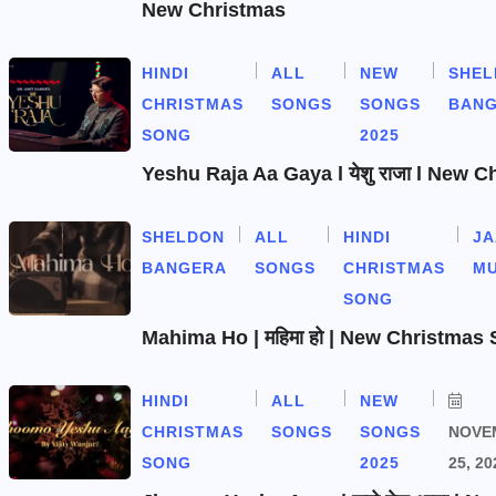
New Christmas
HINDI
ALL
NEW
SHEL
CHRISTMAS
SONGS
SONGS
BAN
SONG
2025
Yeshu Raja Aa Gaya l येशु राजा l New 
SHELDON
ALL
HINDI
J
BANGERA
SONGS
CHRISTMAS
MU
SONG
Mahima Ho | महिमा हो | New Christmas
HINDI
ALL
NEW
CHRISTMAS
SONGS
SONGS
NOVE
SONG
2025
25, 20