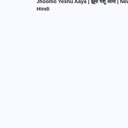
Jhoomo Yeshu Aaya | झूमो येशु आया | N
Hindi