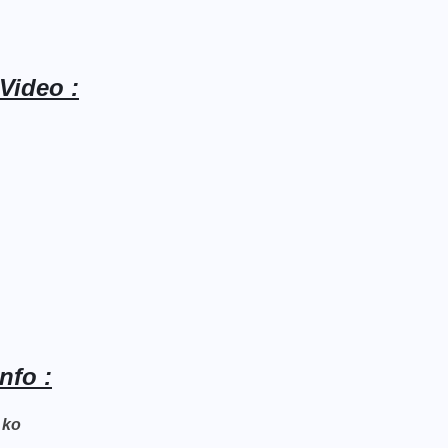
Video :
nfo :
 ko