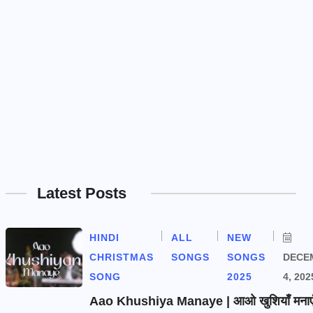
Latest Posts
HINDI
ALL
NEW
CHRISTMAS
SONGS
SONGS
DECE
SONG
2025
4, 202
Aao Khushiya Manaye | आओ खुशियाँ मनाएँ