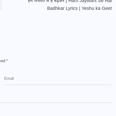
हम जयवंत से है बढ़कर | Ham Jaywant Se Hai
Badhkar Lyrics | Yeshu ka Geet
rked
*