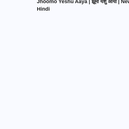
Jhoomo Yeshu Aaya | झूमो येशु आया | N
Hindi