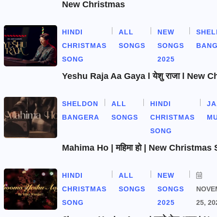
New Christmas
HINDI
ALL
NEW
SHEL
CHRISTMAS
SONGS
SONGS
BAN
SONG
2025
Yeshu Raja Aa Gaya l येशु राजा l New 
SHELDON
ALL
HINDI
J
BANGERA
SONGS
CHRISTMAS
MU
SONG
Mahima Ho | महिमा हो | New Christmas
HINDI
ALL
NEW
CHRISTMAS
SONGS
SONGS
NOVE
SONG
2025
25, 20