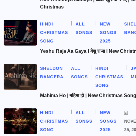
Christmas
HINDI
ALL
NEW
SHE
CHRISTMAS
SONGS
SONGS
BAN
SONG
2025
Yeshu Raja Aa Gaya l येशु राजा l New Chris
SHELDON
ALL
HINDI
J
BANGERA
SONGS
CHRISTMAS
M
SONG
Mahima Ho | महिमा हो | New Christmas Son
HINDI
ALL
NEW
CHRISTMAS
SONGS
SONGS
NOV
SONG
2025
25, 2