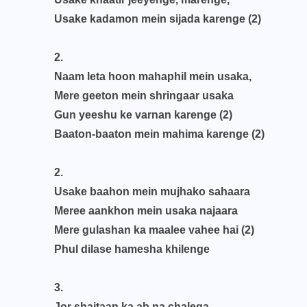
Usake kadamon mein sijada karenge (2)
2.
Naam leta hoon mahaphil mein usaka,
Mere geeton mein shringaar usaka
Gun yeeshu ke varnan karenge (2)
Baaton-baaton mein mahima karenge (2)
2.
Usake baahon mein mujhako sahaara
Meree aankhon mein usaka najaara
Mere gulashan ka maalee vahee hai (2)
Phul dilase hamesha khilenge
3.
Jor shaitaan ka ab na chalega