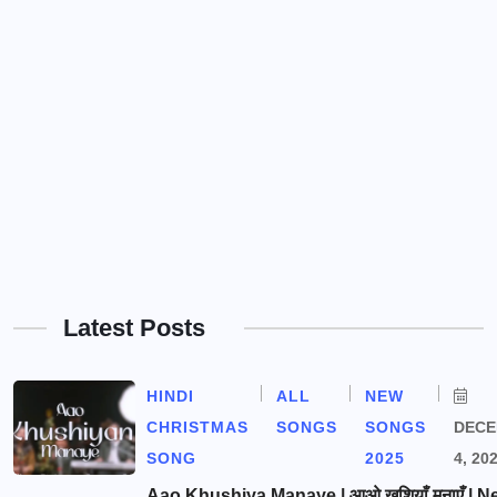
Latest Posts
HINDI
ALL
NEW
CHRISTMAS
SONGS
SONGS
DEC
SONG
2025
4, 20
Aao Khushiya Manaye | आओ खुशियाँ मनाएँ | N