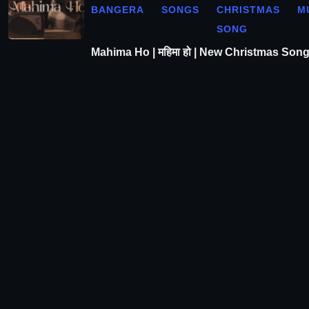
BANGERA
SONGS
CHRISTMAS
M
SONG
Mahima Ho | महिमा हो | New Christmas Son