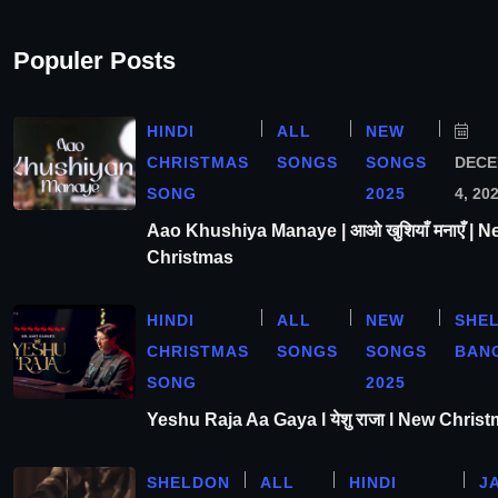
Populer Posts
HINDI
ALL
NEW
CHRISTMAS
SONGS
SONGS
DEC
SONG
2025
4, 20
Aao Khushiya Manaye | आओ खुशियाँ मनाएँ | N
Christmas
HINDI
ALL
NEW
SHE
CHRISTMAS
SONGS
SONGS
BAN
SONG
2025
Yeshu Raja Aa Gaya l येशु राजा l New Chris
SHELDON
ALL
HINDI
J