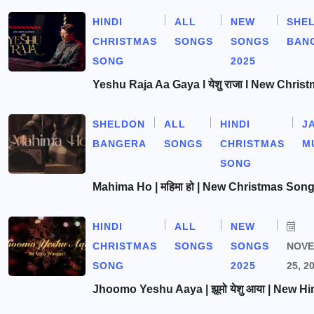
HINDI
ALL
NEW
SHE
CHRISTMAS
SONGS
SONGS
BAN
SONG
2025
Yeshu Raja Aa Gaya l येशु राजा l New Chris
SHELDON
ALL
HINDI
J
BANGERA
SONGS
CHRISTMAS
M
SONG
Mahima Ho | महिमा हो | New Christmas Son
HINDI
ALL
NEW
CHRISTMAS
SONGS
SONGS
NOV
SONG
2025
25, 2
Jhoomo Yeshu Aaya | झूमो येशु आया | New Hi