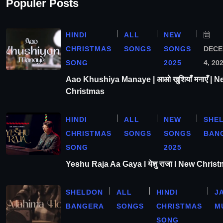
Populer Posts
HINDI
ALL
NEW
CHRISTMAS
SONGS
SONGS
DEC
SONG
2025
4, 20
Aao Khushiya Manaye | आओ खुशियाँ मनाएँ | N
Christmas
HINDI
ALL
NEW
SHE
CHRISTMAS
SONGS
SONGS
BAN
SONG
2025
Yeshu Raja Aa Gaya l येशु राजा l New Chris
SHELDON
ALL
HINDI
J
BANGERA
SONGS
CHRISTMAS
M
SONG