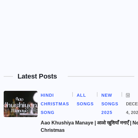
Latest Posts
HINDI
ALL
NEW
CHRISTMAS
SONGS
SONGS
DEC
SONG
2025
4, 20
Aao Khushiya Manaye | आओ खुशियाँ मनाएँ | N
Christmas