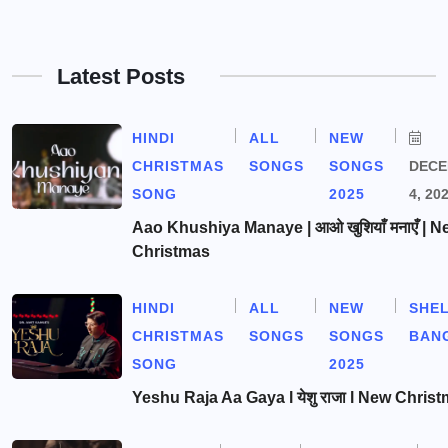
Latest Posts
HINDI
ALL
NEW
CHRISTMAS
SONGS
SONGS
DEC
SONG
2025
4, 20
Aao Khushiya Manaye | आओ खुशियाँ मनाएँ | N
Christmas
HINDI
ALL
NEW
SHE
CHRISTMAS
SONGS
SONGS
BAN
SONG
2025
Yeshu Raja Aa Gaya l येशु राजा l New Chris