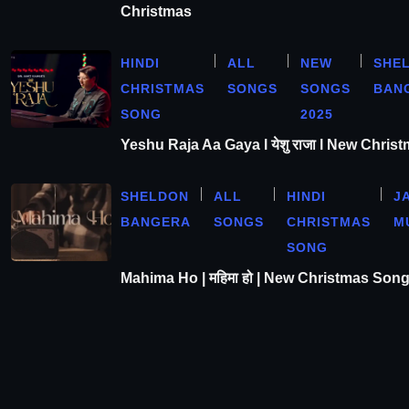
Christmas
HINDI
ALL
NEW
SHE
CHRISTMAS
SONGS
SONGS
BAN
SONG
2025
Yeshu Raja Aa Gaya l येशु राजा l New Chris
SHELDON
ALL
HINDI
J
BANGERA
SONGS
CHRISTMAS
M
SONG
Mahima Ho | महिमा हो | New Christmas Son