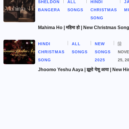
SHELDON
ALL
HINDI
J
BANGERA
SONGS
CHRISTMAS
M
SONG
Mahima Ho | महिमा हो | New Christmas Son
HINDI
ALL
NEW
CHRISTMAS
SONGS
SONGS
NOV
SONG
2025
25, 2
Jhoomo Yeshu Aaya | झूमो येशु आया | New Hi