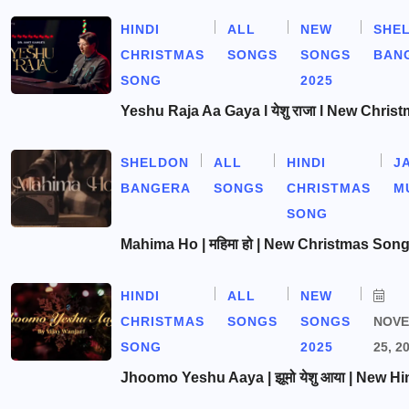
HINDI
ALL
NEW
SHE
CHRISTMAS
SONGS
SONGS
BAN
SONG
2025
Yeshu Raja Aa Gaya l येशु राजा l New Chris
SHELDON
ALL
HINDI
J
BANGERA
SONGS
CHRISTMAS
M
SONG
Mahima Ho | महिमा हो | New Christmas Son
HINDI
ALL
NEW
CHRISTMAS
SONGS
SONGS
NOV
SONG
2025
25, 2
Jhoomo Yeshu Aaya | झूमो येशु आया | New Hi