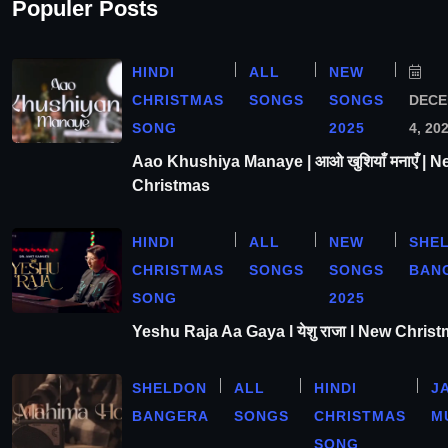
Populer Posts
HINDI
ALL
NEW
CHRISTMAS
SONGS
SONGS
DEC
SONG
2025
4, 20
Aao Khushiya Manaye | आओ खुशियाँ मनाएँ | N
Christmas
HINDI
ALL
NEW
SHE
CHRISTMAS
SONGS
SONGS
BAN
SONG
2025
Yeshu Raja Aa Gaya l येशु राजा l New Chris
SHELDON
ALL
HINDI
J
BANGERA
SONGS
CHRISTMAS
M
SONG