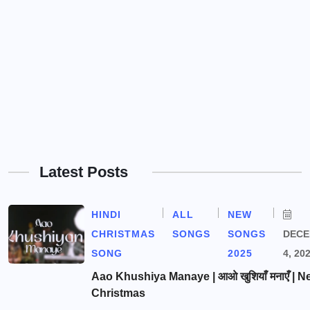
Latest Posts
HINDI
ALL
NEW
CHRISTMAS
SONGS
SONGS
DEC
SONG
2025
4, 20
Aao Khushiya Manaye | आओ खुशियाँ मनाएँ | N
Christmas